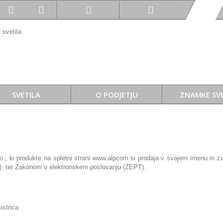
SVETILA
O PODJETJU
ZNAMKE SVE
., ki produkte na spletni strani www.alpcom.si prodaja v svojem imenu in za
) ter Zakonom o elektronskem poslovanju (ZEPT).
istrica