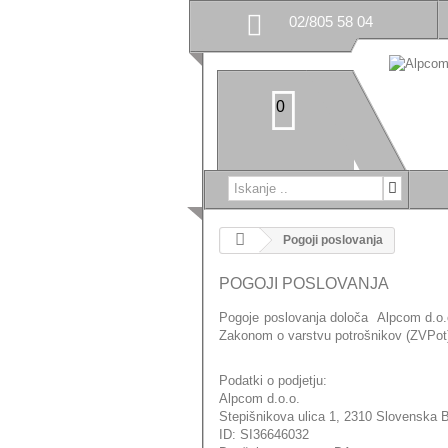
02/805 58 04
0
Pogoji poslovanja
POGOJI POSLOVANJA
Pogoje poslovanja določa Alpcom d.o.o
Zakonom o varstvu potrošnikov (ZVPot
Podatki o podjetju:
Alpcom d.o.o.
Stepišnikova ulica 1, 2310 Slovenska B
ID: SI36646032