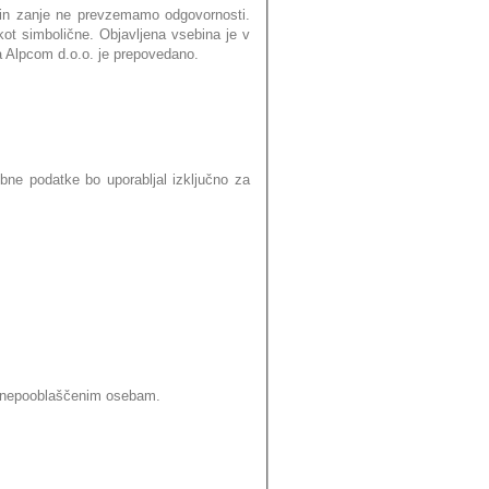
 in zanje ne prevzemamo odgovornosti.
kot simbolične. Objavljena vsebina je v
ja Alpcom d.o.o. je prepovedano.
bne podatke bo uporabljal izključno za
i nepooblaščenim osebam.