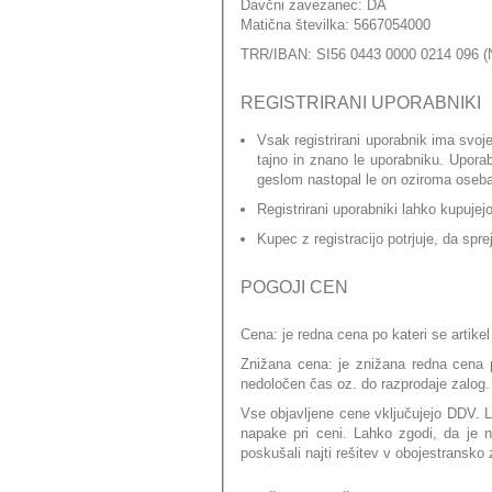
Davčni zavezanec: DA
Matična številka:
5667054000
TRR/IBAN: SI56 0443 0000 0214 096 
REGISTRIRANI UPORABNIKI
Vsak registrirani uporabnik ima svoj
tajno in znano le uporabniku. Upora
geslom nastopal le on oziroma oseb
Registrirani uporabniki lahko kupujej
Kupec z registracijo potrjuje, da spre
POGOJI CEN
Cena:
je redna cena po kateri se artikel
Znižana cena:
je znižana redna cena po
nedoločen čas oz. do razprodaje zalog.
Vse objavljene cene vključujejo DDV. L
napake pri ceni. Lahko zgodi, da je
poskušali najti rešitev v obojestransko 