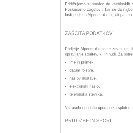
Pridržujemo si pravico do vsebinskih
Poskušamo zagotoviti kar se da najbolj
lasti podjetja Alpcom .d.o.o., ali pa i
ZAŠČITA PODATKOV
Podjetje Alpcom d.o.o. se zavezuje, d
opravljanje storitev, ki jih nudi. Za po
ime in priimek,
datum rojstva,
naslov dostave,
elektronski naslov,
telefonska številka,
Vsi osebni podatki uporabnika spletne
PRITOŽBE IN SPORI