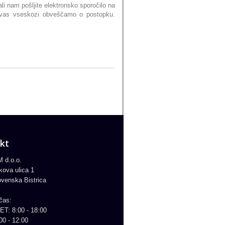
li nam pošljite elektronsko sporočilo na
n vas vseskozi obveščamo o postopku.
kt
 d.o.o.
kova ulica 1
ovenska Bistrica
čas:
ET: 8:00 - 18:00
00 - 12:00