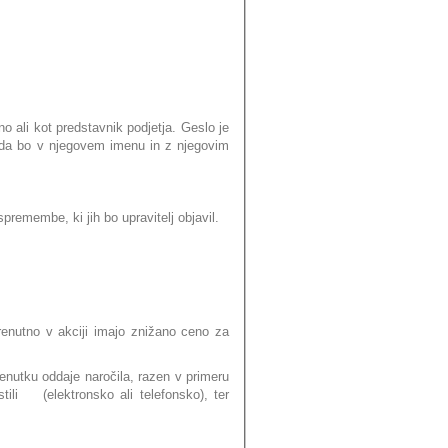
o ali kot predstavnik podjetja. Geslo je
o da bo v njegovem imenu in z njegovim
spremembe, ki jih bo upravitelj objavil.
renutno v akciji imajo znižano ceno za
enutku oddaje naročila, razen v primeru
li (elektronsko ali telefonsko), ter