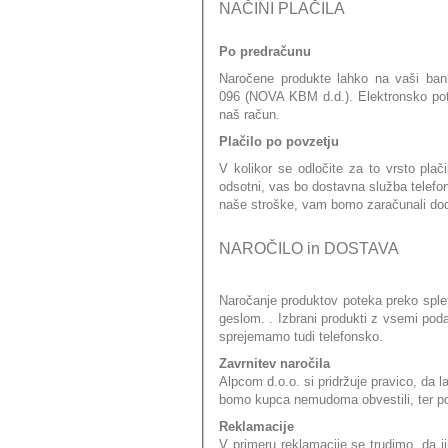
NAČINI PLAČILA
Po predračunu
Naročene produkte lahko na vaši bank
096 (NOVA KBM d.d.). Elektronsko potr
naš račun.
Plačilo po povzetju
V kolikor se odločite za to vrsto pla
odsotni, vas bo dostavna služba telefo
naše stroške, vam bomo zaračunali dod
NAROČILO in DOSTAVA
Naročanje produktov poteka preko splet
geslom. . Izbrani produkti z vsemi pod
sprejemamo tudi telefonsko.
Zavrnitev naročila
Alpcom d.o.o. si pridržuje pravico, da 
bomo kupca nemudoma obvestili, ter pos
Reklamacije
V primeru reklamacije se trudimo, da 