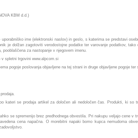
(NOVA KBM d.d.)
e uporabniško ime (elektronski naslov) in geslo, s katerima se predstavi osebn
bnik je dolžan zagotoviti verodostojne podatke ter varovanje podatkov, tak
a, pooblaščena za nastopanje v njegovem imenu.
o v spletni trgovini www.alpcom.si
jema pogoje poslovanja objavljene na tej strani in druge objavljene pogoje ter 
 prodaja.
 kateri se prodaja artikel za določen ali nedoločen čas. Produkti, ki so t
ahko se spremenijo brez predhodnega obvestila. Pri nakupu veljajo cene v tr
 navedena cena napačna. O morebitni napaki bomo kupca nemudoma obvesti
zadovoljstvo.