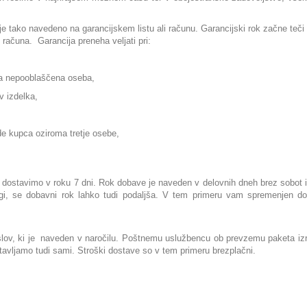
 je tako navedeno na garancijskem listu ali računu. Garancijski rok začne teč
i računa. Garancija preneha veljati pri:
ila nepooblaščena oseba,
v izdelka,
de kupca oziroma tretje osebe,
dostavimo v roku 7 dni. Rok dobave je naveden v delovnih dneh brez sobot i
ogi, se dobavni rok lahko tudi podaljša. V tem primeru vam spremenjen do
slov, ki je naveden v naročilu. Poštnemu uslužbencu ob prevzemu paketa izr
stavljamo tudi sami. Stroški dostave so v tem primeru brezplačni.