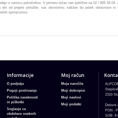
ajo o varstvu potrošnikov. V primeru težav nas pokličite na 02 / 805 58 04, a
ih dni od prejete pritožbe, vas obvestimo, kakšen bo potek obravnave i
rešiti sporazumno.
Informacije
Moj račun
Konta
O podjetju
Moja naročila
ALPCOM
Stepišni
Pogoji poslovanja
Moji dobropisi
2310 Sl
Politika zasebnosti
Moji naslovi
in piškotki
Moji podatki
Delovni 
Soglasje za
PON - P
obdelavo osebnih
SOB: 8: