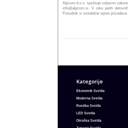
Alpcom d.o.o. spoštuje veljavno zakonod
info@alpcom.si. V roku petih delovn
Ponudnik si morebitne spore prizadeva 
Kategorije
Ekonomik Svetila
Moderna Svetila
Rustika Svetila
LED Svetila
Otroška Svetila