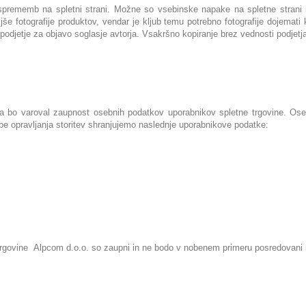
 sprememb na spletni strani. Možne so vsebinske napake na spletne strani
še fotografije produktov, vendar je kljub temu potrebno fotografije dojemati 
ma podjetje za objavo soglasje avtorja. Vsakršno kopiranje brez vednosti podjet
a bo varoval zaupnost osebnih podatkov uporabnikov spletne trgovine. Ose
trebe opravljanja storitev shranjujemo naslednje uporabnikove podatke:
 trgovine Alpcom d.o.o. so zaupni in ne bodo v nobenem primeru posredovan