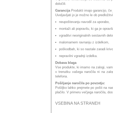
določili.
Garancija
Produkti imajo garancijo, če
Uveljavljati jo je možno le ob predložitv
neupoštevanju navodil za uporabo,
montaži ali popravilu, ki ga je oprav
vgraditvi neoriginalnih sestavnih delo
malomarnem ravnanju z izdelkom,
poškodbah, ki so nastale zaradi kriv
nepravilni vgradnji izdelka.
Dobava blaga
Vse produkte, ki imamo na zalogi, vam 
v trenutku vašega naročila ni na zal
telefona.
Pošiljanje naročila po povzetju:
Pošiljko lahko prejmete po pošti na na
plačilo. V primeru večjega naročila, do
VSEBINA NA STRANEH