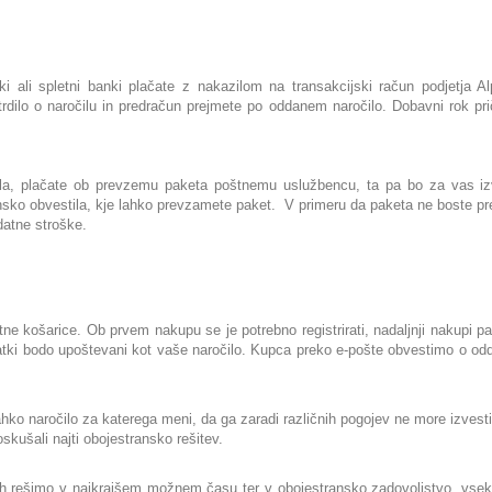
i ali spletni banki plačate z nakazilom na transakcijski račun podjetja 
dilo o naročilu in predračun prejmete po oddanem naročilo. Dobavni rok pri
čila, plačate ob prevzemu paketa poštnemu uslužbencu, ta pa bo za vas iz
nsko obvestila, kje lahko prevzamete paket. V primeru da paketa ne boste prev
atne stroške.
ne košarice. Ob prvem nakupu se je potrebno registrirati, nadaljnji nakupi 
atki bodo upoštevani kot vaše naročilo. Kupca preko e-pošte obvestimo o od
lahko naročilo za katerega meni, da ga zaradi različnih pogojev ne more izvest
kušali najti obojestransko rešitev.
jih rešimo v najkrajšem možnem času ter v obojestransko zadovoljstvo, vse