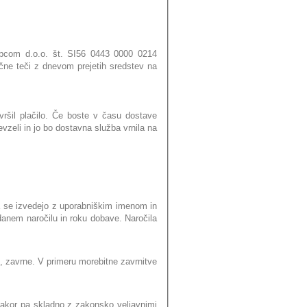
Alpcom d.o.o. št. SI56 0443 0000 0214
čne teči z dnevom prejetih sredstev na
vršil plačilo. Če boste v času dostave
zeli in jo bo dostavna služba vrnila na
pa se izvedejo z uporabniškim imenom in
danem naročilu in roku dobave. Naročila
i, zavrne. V primeru morebitne zavrnitve
kakor pa skladno z zakonsko veljavnimi