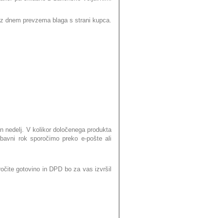
i z dnem prevzema blaga s strani kupca.
n nedelj. V kolikor določenega produkta
bavni rok sporočimo preko e-pošte ali
očite gotovino in DPD bo za vas izvršil