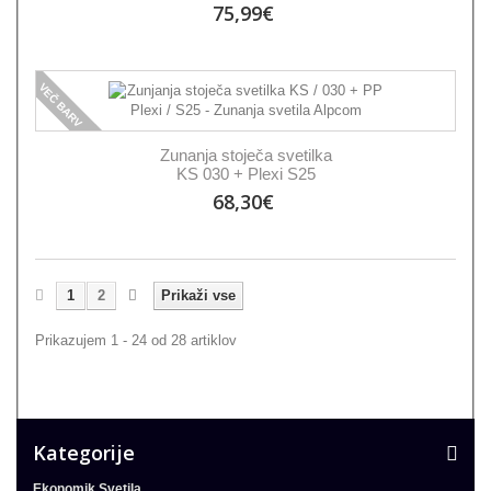
75,99€
VEČ BARV
Zunanja stoječa svetilka
KS 030 + Plexi S25
68,30€
1
2
Prikaži vse
Prikazujem 1 - 24 od 28 artiklov
Kategorije
Ekonomik Svetila